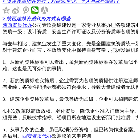
<
资质改革势在必行，对建筑企业、个人有哪些影响？
>
陕西建筑资质代办方式有哪些
陕西资质代办
公司壹玖捌肆建设是一家专业从事办理各项建筑
资质一级；设计资质、安全生产许可证以及劳务资质等各项资
与去年相比，建筑业发生了重大变化。先是全国建筑资质统一延
对于建筑企业而言，在政策变化中保持自身节奏，把握发展机
1、从新的资质标准可以看出，虽然新的资质标准在改革后似
难。这也是无可奈何的事情。
2、新的资质标准实施后，企业需要为各项资质提供注册建造
有业绩，各项性能指标都必须符合要求，导致大量建设者无法
3、建筑企业资质改革后，最低等级为乙级，企业可以招聘建
4.本次改革以简政放权、弱化资质、降低企业准入门槛为主
须完整，反映技术指标。经项目所在地建设主管部门批准后，
5、从事劳务的企业，虽已取消劳务资格，但已转为作业备案
备后用。
西安资质代办
欢迎您的来电咨询